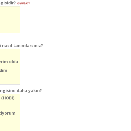
gisidir?
Gerekli
i nasıl tanımlarsınız?
erim oldu
adım
hangisine daha yakın?
 (HOBİ)
stiyorum