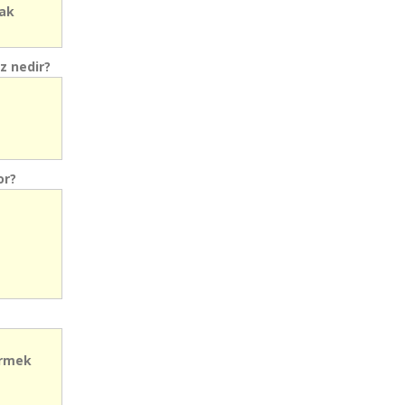
mak
ız nedir?
or?
örmek