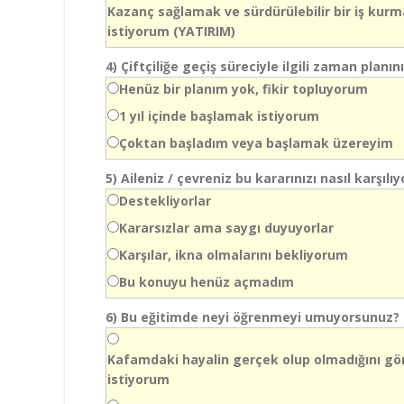
Kazanç sağlamak ve sürdürülebilir bir iş kur
istiyorum (YATIRIM)
4)
Çiftçiliğe geçiş süreciyle ilgili zaman planın
Henüz bir planım yok, fikir topluyorum
1 yıl içinde başlamak istiyorum
Çoktan başladım veya başlamak üzereyim
5)
Aileniz / çevreniz bu kararınızı nasıl karşılıy
Destekliyorlar
Kararsızlar ama saygı duyuyorlar
Karşılar, ikna olmalarını bekliyorum
Bu konuyu henüz açmadım
6)
Bu eğitimde neyi öğrenmeyi umuyorsunuz?
Kafamdaki hayalin gerçek olup olmadığını g
istiyorum