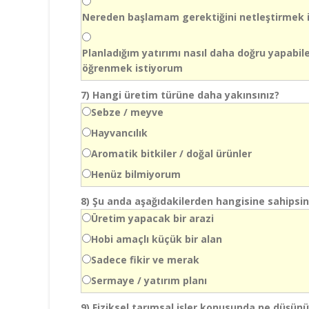
Nereden başlamam gerektiğini netleştirmek 
Planladığım yatırımı nasıl daha doğru yapabil
öğrenmek istiyorum
7)
Hangi üretim türüne daha yakınsınız?
Sebze / meyve
Hayvancılık
Aromatik bitkiler / doğal ürünler
Henüz bilmiyorum
8)
Şu anda aşağıdakilerden hangisine sahipsin
Üretim yapacak bir arazi
Hobi amaçlı küçük bir alan
Sadece fikir ve merak
Sermaye / yatırım planı
9)
Fiziksel tarımsal işler konusunda ne düşün